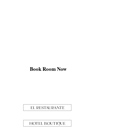
Bienvenido
A
PANZA VERDE
Book Room Now
An Artistic Retreat in the
Heart of Antigua Guatemala
EL RESTAURANTE
HOTEL BOUTIQUE